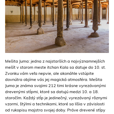
Mešita Juma: jedna z najstarších a najvýznamnejších
mešít v starom meste itchan Kala sa datuje do 10. st.
Zvonku vám veľa nepvie, ale akonáhle vstúpite
dovnútra objíme vás jej magická atmosféra. Mešita
Juma je známa svojimi 212 timi krásne vyrezávanými
drevenými stĺpmi, ktoré sa datujú medzi 10. a 18.
storočím. Každý stĺp je jedinečný, vyrezávaný rôznymi
vzormi, štýlmi a technikami, ktoré sa líšia v závislosti
od rukopisu majstra svojej doby. Práve drevené stĺpy