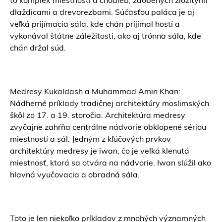
to komplex miestností a chodieb, zdobených zložitými
dlaždicami a drevorezbami. Súčasťou paláca je aj
veľká prijímacia sála, kde chán prijímal hostí a
vykonával štátne záležitosti, ako aj trónna sála, kde
chán držal súd.
Medresy Kukaldash a Muhammad Amin Khan:
Nádherné príklady tradičnej architektúry moslimských
škôl zo 17. a 19. storočia. Architektúra medresy
zvyčajne zahŕňa centrálne nádvorie obklopené sériou
miestností a sál. Jedným z kľúčových prvkov
architektúry medresy je iwan, čo je veľká klenutá
miestnosť, ktorá sa otvára na nádvorie. Iwan slúžil ako
hlavná vyučovacia a obradná sála.
Toto je len niekoľko príkladov z mnohých významných