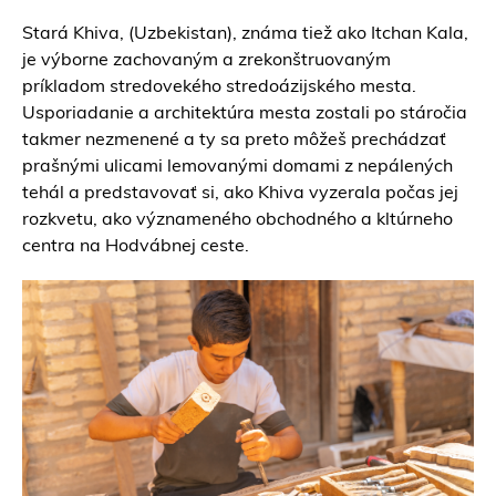
Stará Khiva, (Uzbekistan), známa tiež ako Itchan Kala,
je výborne zachovaným a zrekonštruovaným
príkladom stredovekého stredoázijského mesta.
Usporiadanie a architektúra mesta zostali po stáročia
takmer nezmenené a ty sa preto môžeš prechádzať
prašnými ulicami lemovanými domami z nepálených
tehál a predstavovať si, ako Khiva vyzerala počas jej
rozkvetu, ako význameného obchodného a kltúrneho
centra na Hodvábnej ceste.