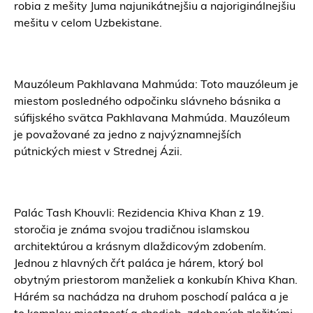
robia z mešity Juma najunikátnejšiu a najoriginálnejšiu
mešitu v celom Uzbekistane.
Mauzóleum Pakhlavana Mahmúda: Toto mauzóleum je
miestom posledného odpočinku slávneho básnika a
súfijského svätca Pakhlavana Mahmúda. Mauzóleum
je považované za jedno z najvýznamnejších
pútnických miest v Strednej Ázii.
Palác Tash Khouvli: Rezidencia Khiva Khan z 19.
storočia je známa svojou tradičnou islamskou
architektúrou a krásnym dlaždicovým zdobením.
Jednou z hlavných čŕt paláca je hárem, ktorý bol
obytným priestorom manželiek a konkubín Khiva Khan.
Hárém sa nachádza na druhom poschodí paláca a je