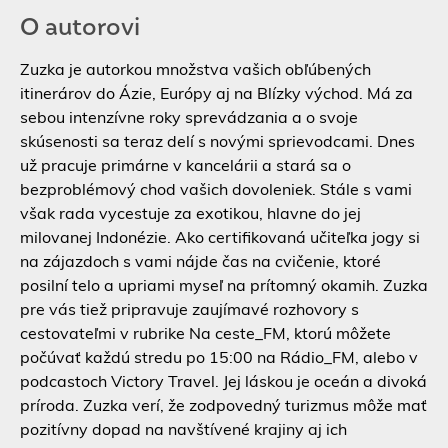
O autorovi
Zuzka je autorkou množstva vašich obľúbených
itinerárov do Ázie, Európy aj na Blízky východ. Má za
sebou intenzívne roky sprevádzania a o svoje
skúsenosti sa teraz delí s novými sprievodcami. Dnes
už pracuje primárne v kancelárii a stará sa o
bezproblémový chod vašich dovoleniek. Stále s vami
však rada vycestuje za exotikou, hlavne do jej
milovanej Indonézie. Ako certifikovaná učiteľka jogy si
na zájazdoch s vami nájde čas na cvičenie, ktoré
posilní telo a upriami myseľ na prítomný okamih. Zuzka
pre vás tiež pripravuje zaujímavé rozhovory s
cestovateľmi v rubrike Na ceste_FM, ktorú môžete
počúvať každú stredu po 15:00 na Rádio_FM, alebo v
podcastoch Victory Travel. Jej láskou je oceán a divoká
príroda. Zuzka verí, že zodpovedný turizmus môže mať
pozitívny dopad na navštívené krajiny aj ich