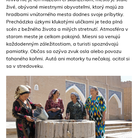
živé, obývané miestnymi obyvateľmi, ktorý majú za
hradbami vnútorného mesta dodnes svoje príbytky.
Prechádzka úzkymi kľukatými uličkami je teda plná
scén z bežného života a milých stretnutí. Atmosféra v
starom meste je celkom pokojná. Miesni sa venujú
každodenným záležitostiam, a turisti spoznávajú
pamiatky. Občas sa ozýva zvuk osla alebo povozu
ťahaného koňmi. Autá ani motorky tu nečakaj. ocitol si
sa v stredoveku.