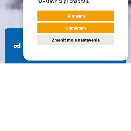
návštevníci prichádzajú.
Súhlasím
Odmietam
Zmeniť moje nastavenia
od 1 432 €
Dĺžka pobytu
Náročnosť
Hodnotenie
Počet osôb max.
5 dní
2 z 5
98%
16